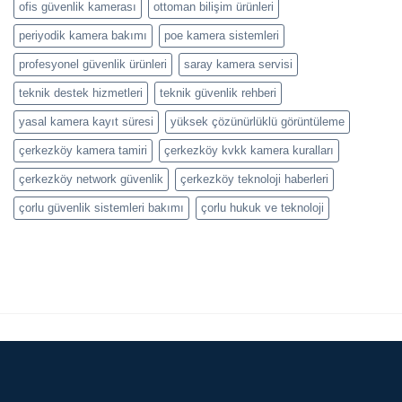
ofis güvenlik kamerası
ottoman bilişim ürünleri
periyodik kamera bakımı
poe kamera sistemleri
profesyonel güvenlik ürünleri
saray kamera servisi
teknik destek hizmetleri
teknik güvenlik rehberi
yasal kamera kayıt süresi
yüksek çözünürlüklü görüntüleme
çerkezköy kamera tamiri
çerkezköy kvkk kamera kuralları
çerkezköy network güvenlik
çerkezköy teknoloji haberleri
çorlu güvenlik sistemleri bakımı
çorlu hukuk ve teknoloji