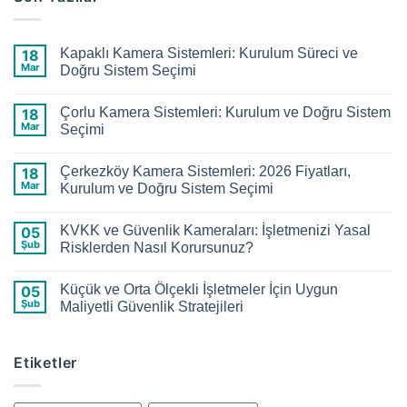
Kapaklı Kamera Sistemleri: Kurulum Süreci ve
18
Mar
Doğru Sistem Seçimi
Yorum
yok
Çorlu Kamera Sistemleri: Kurulum ve Doğru Sistem
18
Kapaklı
Kamera
Mar
Seçimi
Sistemleri:
Kurulum
Yorum
Süreci
yok
Çerkezköy Kamera Sistemleri: 2026 Fiyatları,
18
ve
Çorlu
Doğru
Kamera
Mar
Kurulum ve Doğru Sistem Seçimi
Sistem
Sistemleri:
Seçimi
Kurulum
Yorum
ve
yok
KVKK ve Güvenlik Kameraları: İşletmenizi Yasal
05
Doğru
Çerkezköy
Sistem
Kamera
Şub
Risklerden Nasıl Korursunuz?
Seçimi
Sistemleri:
2026
Yorum
Fiyatları,
yok
Küçük ve Orta Ölçekli İşletmeler İçin Uygun
05
Kurulum
KVKK
ve
ve
Şub
Maliyetli Güvenlik Stratejileri
Doğru
Güvenlik
Sistem
Kameraları:
Yorum
Seçimi
İşletmenizi
yok
Yasal
Küçük
Etiketler
Risklerden
ve
Nasıl
Orta
Korursunuz?
Ölçekli
İşletmeler
İçin