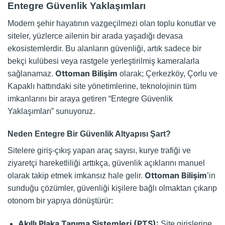
Entegre Güvenlik Yaklaşımları
Modern şehir hayatının vazgeçilmezi olan toplu konutlar ve
siteler, yüzlerce ailenin bir arada yaşadığı devasa
ekosistemlerdir. Bu alanların güvenliği, artık sadece bir
bekçi kulübesi veya rastgele yerleştirilmiş kameralarla
Ottoman Bilişim
sağlanamaz.
olarak; Çerkezköy, Çorlu ve
Kapaklı hattındaki site yönetimlerine, teknolojinin tüm
imkanlarını bir araya getiren “Entegre Güvenlik
Yaklaşımları” sunuyoruz.
Neden Entegre Bir Güvenlik Altyapısı Şart?
Sitelere giriş-çıkış yapan araç sayısı, kurye trafiği ve
ziyaretçi hareketliliği arttıkça, güvenlik açıklarını manuel
Ottoman Bilişim
olarak takip etmek imkansız hale gelir.
’in
sunduğu çözümler, güvenliği kişilere bağlı olmaktan çıkarıp
otonom bir yapıya dönüştürür:
Akıllı Plaka Tanıma Sistemleri (PTS):
Site girişlerine