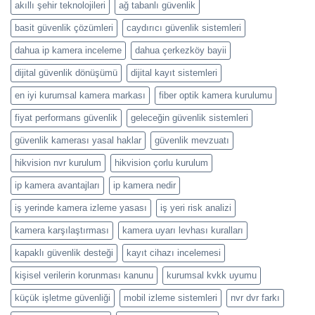
akıllı şehir teknolojileri
ağ tabanlı güvenlik
Uygun
Maliyetli
basit güvenlik çözümleri
caydırıcı güvenlik sistemleri
Güvenlik
Stratejileri
dahua ip kamera inceleme
dahua çerkezköy bayii
dijital güvenlik dönüşümü
dijital kayıt sistemleri
en iyi kurumsal kamera markası
fiber optik kamera kurulumu
fiyat performans güvenlik
geleceğin güvenlik sistemleri
güvenlik kamerası yasal haklar
güvenlik mevzuatı
hikvision nvr kurulum
hikvision çorlu kurulum
ip kamera avantajları
ip kamera nedir
iş yerinde kamera izleme yasası
iş yeri risk analizi
kamera karşılaştırması
kamera uyarı levhası kuralları
kapaklı güvenlik desteği
kayıt cihazı incelemesi
kişisel verilerin korunması kanunu
kurumsal kvkk uyumu
küçük işletme güvenliği
mobil izleme sistemleri
nvr dvr farkı