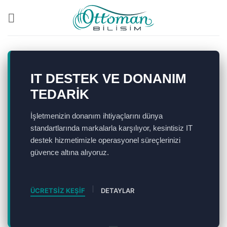
İçeriğe
atla
IT DESTEK VE DONANIM
TEDARIK
İşletmenizin donanım ihtiyaçlarını dünya
standartlarında markalarla karşılıyor, kesintisiz IT
destek hizmetimizle operasyonel süreçlerinizi
güvence altına alıyoruz.
ÜCRETSİZ KEŞİF
DETAYLAR