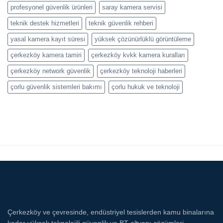
profesyonel güvenlik ürünleri
saray kamera servisi
teknik destek hizmetleri
teknik güvenlik rehberi
yasal kamera kayıt süresi
yüksek çözünürlüklü görüntüleme
çerkezköy kamera tamiri
çerkezköy kvkk kamera kuralları
çerkezköy network güvenlik
çerkezköy teknoloji haberleri
çorlu güvenlik sistemleri bakımı
çorlu hukuk ve teknoloji
Çerkezköy ve çevresinde, endüstriyel tesislerden kamu binalarına
kadar yüksek teknolojili güvenlik ve BT altyapı çözümleri