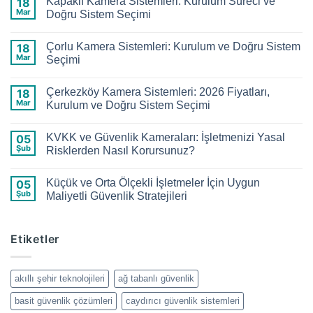
Kapaklı Kamera Sistemleri: Kurulum Süreci ve
18
Mar
Doğru Sistem Seçimi
Yorum
yok
Çorlu Kamera Sistemleri: Kurulum ve Doğru Sistem
18
Kapaklı
Kamera
Mar
Seçimi
Sistemleri:
Kurulum
Yorum
Süreci
yok
Çerkezköy Kamera Sistemleri: 2026 Fiyatları,
18
ve
Çorlu
Doğru
Kamera
Mar
Kurulum ve Doğru Sistem Seçimi
Sistem
Sistemleri:
Seçimi
Kurulum
Yorum
ve
yok
KVKK ve Güvenlik Kameraları: İşletmenizi Yasal
05
Doğru
Çerkezköy
Sistem
Kamera
Şub
Risklerden Nasıl Korursunuz?
Seçimi
Sistemleri:
2026
Yorum
Fiyatları,
yok
Küçük ve Orta Ölçekli İşletmeler İçin Uygun
05
Kurulum
KVKK
ve
ve
Şub
Maliyetli Güvenlik Stratejileri
Doğru
Güvenlik
Sistem
Kameraları:
Yorum
Seçimi
İşletmenizi
yok
Yasal
Küçük
Etiketler
Risklerden
ve
Nasıl
Orta
Korursunuz?
Ölçekli
İşletmeler
İçin
akıllı şehir teknolojileri
ağ tabanlı güvenlik
Uygun
Maliyetli
basit güvenlik çözümleri
caydırıcı güvenlik sistemleri
Güvenlik
Stratejileri