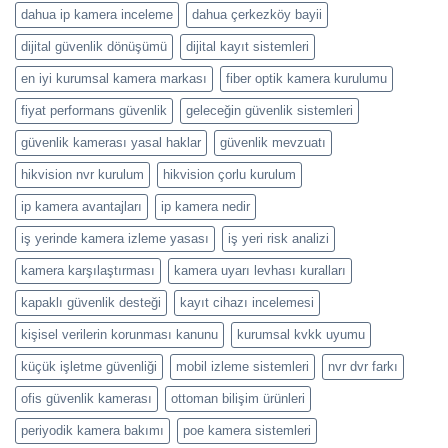
dahua ip kamera inceleme
dahua çerkezköy bayii
dijital güvenlik dönüşümü
dijital kayıt sistemleri
en iyi kurumsal kamera markası
fiber optik kamera kurulumu
fiyat performans güvenlik
geleceğin güvenlik sistemleri
güvenlik kamerası yasal haklar
güvenlik mevzuatı
hikvision nvr kurulum
hikvision çorlu kurulum
ip kamera avantajları
ip kamera nedir
iş yerinde kamera izleme yasası
iş yeri risk analizi
kamera karşılaştırması
kamera uyarı levhası kuralları
kapaklı güvenlik desteği
kayıt cihazı incelemesi
kişisel verilerin korunması kanunu
kurumsal kvkk uyumu
küçük işletme güvenliği
mobil izleme sistemleri
nvr dvr farkı
ofis güvenlik kamerası
ottoman bilişim ürünleri
periyodik kamera bakımı
poe kamera sistemleri